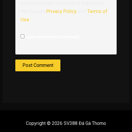
service is required which is subject to
the Google
Privacy Policy
and
Terms of
Use
.
I agree to these terms (required).
Copyright © 2026 SV388 Đá Gà Thomo